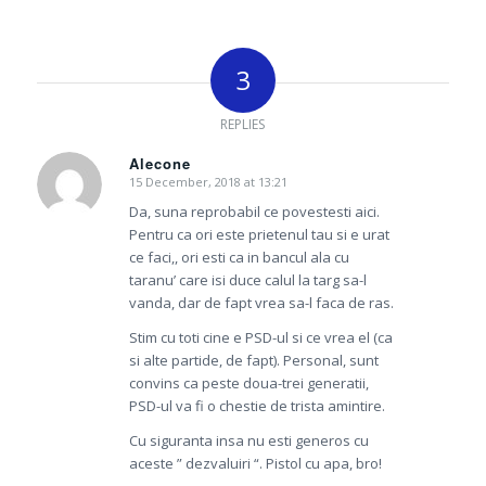
3
REPLIES
Alecone
15 December, 2018 at 13:21
says:
Da, suna reprobabil ce povestesti aici.
Pentru ca ori este prietenul tau si e urat
ce faci,, ori esti ca in bancul ala cu
taranu’ care isi duce calul la targ sa-l
vanda, dar de fapt vrea sa-l faca de ras.
Stim cu toti cine e PSD-ul si ce vrea el (ca
si alte partide, de fapt). Personal, sunt
convins ca peste doua-trei generatii,
PSD-ul va fi o chestie de trista amintire.
Cu siguranta insa nu esti generos cu
aceste ” dezvaluiri “. Pistol cu apa, bro!