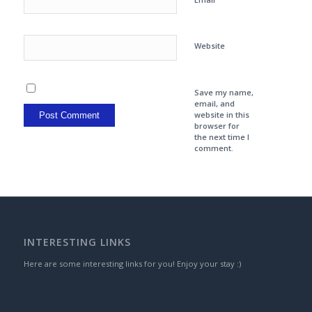
Website
Save my name,
email, and
website in this
browser for
the next time I
comment.
INTERESTING LINKS
Here are some interesting links for you! Enjoy your stay :)