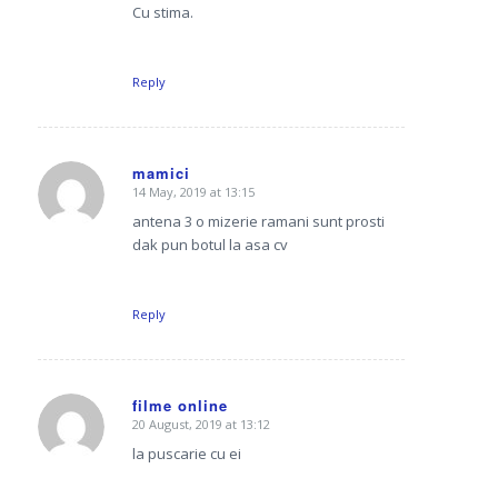
Cu stima.
Reply
mamici
14 May, 2019 at 13:15
says:
antena 3 o mizerie ramani sunt prosti
dak pun botul la asa cv
Reply
filme online
20 August, 2019 at 13:12
says:
la puscarie cu ei