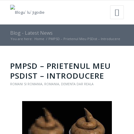
Blog - Latest News
You are here:
Home
/
PMPSD – Prietenul Meu PSDist – Introducere
PMPSD – PRIETENUL MEU
PSDIST – INTRODUCERE
ROMANI SI ROMANIA
,
ROMANIA, DEMENTA DAR REALA