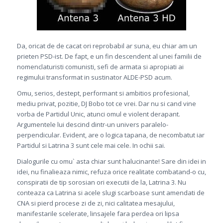
Da, oricat de de cacat ori reprobabil ar suna, eu chiar am un
prieten PSD-ist. De fapt, e un fin descendent al unei familii de
nomenclaturisti comunisti, sefi de armata si apropiati ai
regimului transformat in sustinator ALDE-PSD acum.
Omu, serios, destept, performant si ambitios profesional,
mediu privat, pozitie, DJ Bobo tot ce vrei. Dar nu si cand vine
vorba de Partidul Unic, atunci omul e violent derapant.
Argumentele lui descind dintr-un univers paralelo-
perpendicular. Evident, are o logica tapana, de necombatut iar
Partidul si Latrina 3 sunt cele mai cele. In ochii sai.
Dialogurile cu omu` asta chiar sunt halucinante! Sare din idei in
idei, nu finalieaza nimic, refuza orice realitate combatand-o cu,
conspiratii de tip sorosian ori executii de la, Latrina 3. Nu
conteaza ca Latrina si acele slugi scarboase sunt amendati de
CNA si pierd procese zi de zi, nici calitatea mesajului,
manifestarile scelerate, linsajele fara perdea ori lipsa