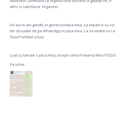
dovezilor, conteaza ca orgoliul unui bolsevic e gadilat fin, e
atins si satisfacut. Orgasmic.
De aia m-am gandit, in generozitatea mea, sa impart si cu voi
din discutiile de pe WhatsApp in plua mea. Ca sa vedeti ce i-a
facut Partidul unuia
Luaț cu lamaie`n plua mea, incepe seria Prietenul Meu PSDist.
Va urma.