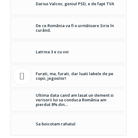
Darius Valcov, geniul PSD, e de fapt TVA
De ce România va fi o următoare Sirie în
curând.
Latrina 3 e cu voi
Furati, ma, furati, dar luati labele de pe
copii, jegosilor!
Ultima data cand am lasat un dement si
verisorii lui sa conduca România am
pierdut 8% din…
Sa boicotam rahatul