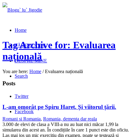
Home
Tag Archive for: Evaluarea
PĂREREA TA
națională
DESPRE MINE
You are here:
Home
/
Evaluarea națională
Search
Posts
Twitter
L-am omorât pe Spiru Haret. Și viitorul țării.
Facebook
Romani si Romania
,
Romania, dementa dar reala
3.000 de elevi de clasa a VIII-a nu au luat nici măcar 1,99 la
simularea din acest an. În condițiile în care 1 punct este din oficiu.
Las mai jos un mic exercițiu din examen, poate se testează și