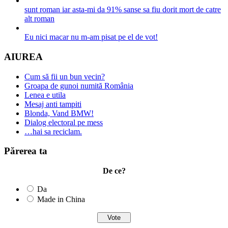
sunt roman iar asta-mi da 91% sanse sa fiu dorit mort de catre
alt roman
Eu nici macar nu m-am pisat pe el de vot!
AIUREA
Cum să fii un bun vecin?
Groapa de gunoi numită România
Lenea e utila
Mesaj anti tampiti
Blonda, Vand BMW!
Dialog electoral pe mess
…hai sa reciclam.
Părerea ta
De ce?
Da
Made in China