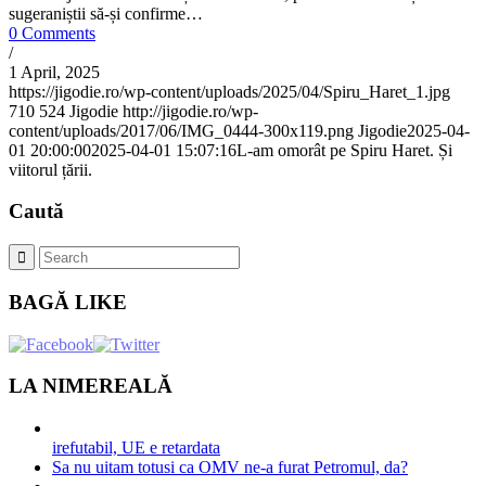
sugeraniștii să-și confirme…
0 Comments
/
1 April, 2025
https://jigodie.ro/wp-content/uploads/2025/04/Spiru_Haret_1.jpg
710
524
Jigodie
http://jigodie.ro/wp-
content/uploads/2017/06/IMG_0444-300x119.png
Jigodie
2025-04-
01 20:00:00
2025-04-01 15:07:16
L-am omorât pe Spiru Haret. Și
viitorul țării.
Caută
BAGĂ LIKE
LA NIMEREALĂ
irefutabil, UE e retardata
Sa nu uitam totusi ca OMV ne-a furat Petromul, da?