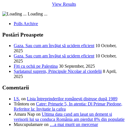
View Results
Loading ...
Polls Archive
Postări Proaspete
Gaza. Sau cum am învățat să ucidem eficient
10 October,
2025
Gaza. Sau cum am învățat să ucidem eficient
10 October,
2025
Fiți cu ochii pe Palestina
30 September, 2025
Șarlatanul suprem, Principule Nicolae al ciordelii
8 April,
2025
Comentarii
I.S.
on
Lista întreprinderilor româneşti distruse după 1989
Trântoru
on
Catre: Primarie 5, In atentia: Dl Primar Piedone,
Referitor la: Invitatie la cafea
Amara Nap
on
Ultima data cand am lasat un dement si
verisorii lui sa conduca România am pierdut 8% din populatie
Maxcupulamare
on
…a mai murit un mercenar