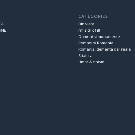
CATEGORIES
TA
Din viata
INE
i'm sick of it!
Oameni si monumente
Romani si Romania
Romania, dementa dar reala
Stiati ca
Umor & cinism