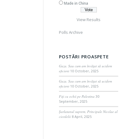
Made in China
View Results
Polls Archive
POSTĂRI PROASPETE
Gaza. Sau cum am învățat să ucidem
eficient
10 October, 2025
Gaza. Sau cum am învățat să ucidem
eficient
10 October, 2025
Fiți cu ochii pe Palestina
30
September, 2025
Șarlatanul suprem, Principule Nicolae al
ciordelii
8 April, 2025