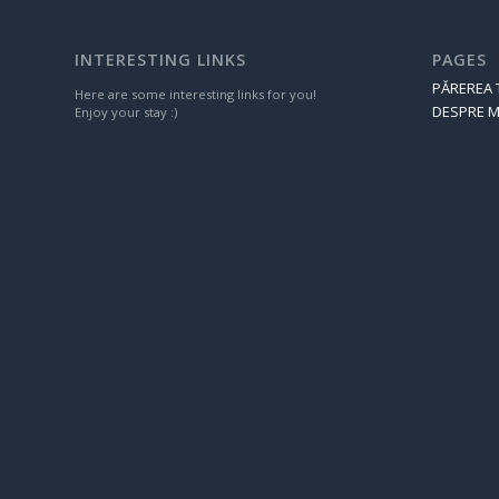
INTERESTING LINKS
PAGES
PĂREREA 
Here are some interesting links for you!
DESPRE M
Enjoy your stay :)