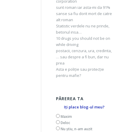
corporation
sunt roman iar asta-mi da 91%
sanse sa fiu dorit mort de catre
alt roman
Statistic verdele nu ne prinde,
betonul insa…
10 drugs you should not be on
while driving
postacii, cenzura, ura, credinta,
… sau despre a fi bun, dar nu
prea
Asta e poliție sau protecție
pentru mafie?
PĂREREA TA
Iți place blog-ul meu?
Maxim
Deloc
Nu știu, n-am auzit