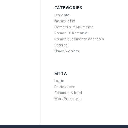
CATEGORIES
Din viata
i'm sick of it!
Oameni si monumente
Romani si Romania
Romania, dementa dar reala
Stiati ca
Umor & cinism
META
Log in
Entries feed
Comments feed
WordPress.org