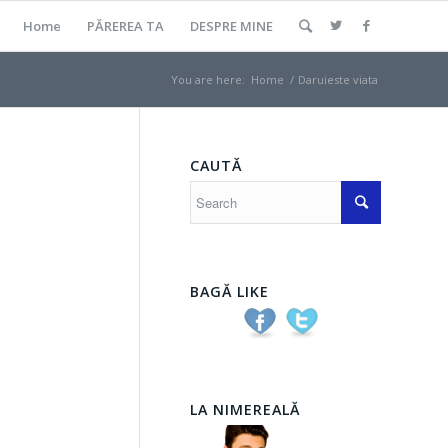
Home
PĂREREA TA
DESPRE MINE
You are here:
Home
/
Daruieste viata
CAUTĂ
BAGĂ LIKE
LA NIMEREALĂ