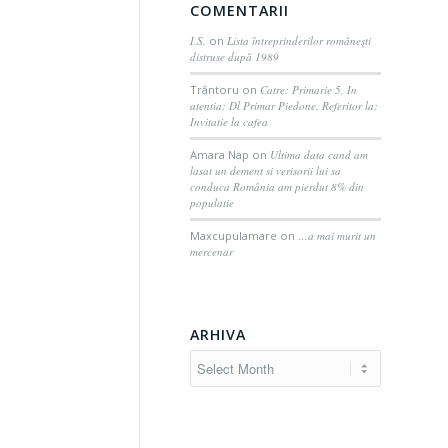
COMENTARII
I.S.
on
Lista întreprinderilor româneşti
distruse după 1989
Trântoru
on
Catre: Primarie 5, In
atentia: Dl Primar Piedone, Referitor la:
Invitatie la cafea
Amara Nap
on
Ultima data cand am
lasat un dement si verisorii lui sa
conduca România am pierdut 8% din
populatie
Maxcupulamare
on
…a mai murit un
mercenar
ARHIVA