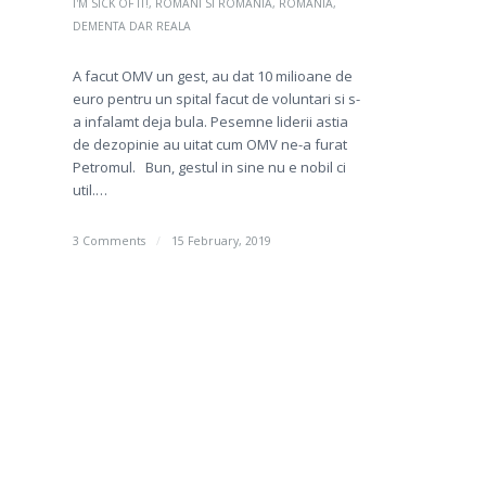
I'M SICK OF IT!
,
ROMANI SI ROMANIA
,
ROMANIA,
DEMENTA DAR REALA
A facut OMV un gest, au dat 10 milioane de
euro pentru un spital facut de voluntari si s-
a infalamt deja bula. Pesemne liderii astia
de dezopinie au uitat cum OMV ne-a furat
Petromul. Bun, gestul in sine nu e nobil ci
util.…
3 Comments
/
15 February, 2019