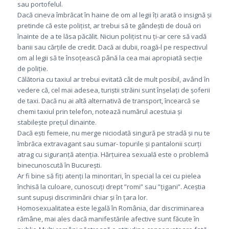
sau portofelul.
Dacă cineva îmbrăcat în haine de om al legii îți arată o insignă și
pretinde că este polițist, ar trebui să te gândești de două ori
înainte de a te lăsa păcălit. Niciun polițist nu ți-ar cere să vadă
banii sau cărțile de credit. Dacă ai dubii, roagă-l pe respectivul
om al legii să te însoțească până la cea mai apropiată secție
de poliție.
Călătoria cu taxiul ar trebui evitată cât de mult posibil, având în
vedere că, cel mai adesea, turiștii străini sunt înșelați de șoferii
de taxi. Dacă nu ai altă alternativă de transport, încearcă se
chemi taxiul prin telefon, notează numărul acestuia și
stabilește prețul dinainte.
Dacă ești femeie, nu merge niciodată singură pe stradă și nu te
îmbrăca extravagant sau sumar- topurile și pantalonii scurți
atrag cu siguranță atenția. Hărțuirea sexuală este o problemă
binecunoscută în București.
Ar fi bine să fiți atenți la minoritari, în special la cei cu pielea
închisă la culoare, cunoscuți drept ”romi” sau ”țigani”. Aceștia
sunt supuși discriminării chiar și în țara lor.
Homosexualitatea este legală în România, dar discriminarea
rămâne, mai ales dacă manifestările afective sunt făcute în