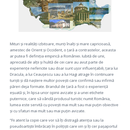
Mituri și realități izbitoare, munți înalți și mare capricioasă,
amestec de Orient și Occident, o țară a contrastelor, aceasta
ar putea fi definiția empirică a României. Iubită de unii,
apreciată de alții și hulită de cei care au avut parte de
experiențe nefericite sau doar sunt ușor influențabili, țara lui
Dracula, a lui Ceaușescu sau a lui Hagi atrage în continuare
turiști și dă naștere multor povești care confirmă sau infirmă
păreri deja formate. Brandul de țară a fost o experiență
eșuată și, în lipsa unor opinii avizate și a unei etichete
puternice, care să vândă produsul turistic numit România,
lumea este servită cu povești mai mult sau mai puțin obiective
și cu sfaturi mai mult sau mai puțin avizate.
”Fii atent la copiii care vor să îți distragă atenția sau la
pseudoartiștii îmbrăcați în polițiști care vin și îți cer pașaportul