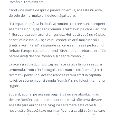
România, țară divizată
Când vine vorba despre o părere obiectivă, aceasta nu este,
de cele de mai multe ori, deloc măgulitoare.
”Eu împart România în două: a) românii, cei care sunt europeni,
asemenea nouă; b) țiganii români, acel ”ceva” pe care îl aruncă
în Europa așa cum arunci un gunoi… Hei! dacă vouă nu vă plac,
să știți că nici nouă… așa că nu credeți că ar fi mai bine să îi
țineți la voi în țară?”, răspunde cel care semnează pe forumul
Debate Europe cu pseudonimul ”SirArthur”. Întrebarea era ”Ce
părere aveți despre România și despre români?”.
La același subiect, un portughez face câteva lămuriri asupra
termenului ”rom”: ”În Portugalia nu-i numim nici ”roma” și nici
”rroma” – pentru noi acest cuvânt se referă strict la capitala
Italiei. Le spunem pur și simplu ”români” și nu folosim termenul
”țigan”.
Eduard, spune, pe aceeași pagină, că nu știe absolut nimic
despre România și nu are niciun interes să afle ceva despre
această țară europeană. Singura sa temere este că va fi
nevoit să plătească taxe mai mari ”pentru ca alți străini cu care