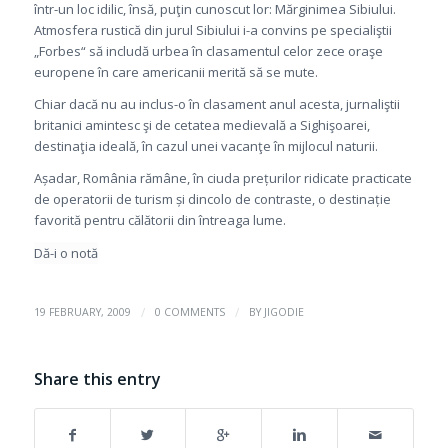
într-un loc idilic, însă, puţin cunoscut lor: Mărginimea Sibiului.
Atmosfera rustică din jurul Sibiului i-a convins pe specialiştii
„Forbes“ să includă urbea în clasamentul celor zece oraşe
europene în care americanii merită să se mute.
Chiar dacă nu au inclus-o în clasament anul acesta, jurnaliştii
britanici amintesc şi de cetatea medievală a Sighişoarei,
destinaţia ideală, în cazul unei vacanţe în mijlocul naturii.
Așadar, România rămâne, în ciuda prețurilor ridicate practicate
de operatorii de turism și dincolo de contraste, o destinație
favorită pentru călătorii din întreaga lume.
Dă-i o notă
/
/
19 FEBRUARY, 2009
0 COMMENTS
BY
JIGODIE
Share this entry