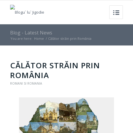
Blog - Latest News
You are here:
Home
/
Călător străin prin România
CĂLĂTOR STRĂIN PRIN
ROMÂNIA
ROMANI SI ROMANIA