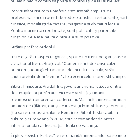
nu am nimic în comun să poată fi controlați de la Bruxelles”.
Pe virtualtourist.com România este tratată amplu și cu
profesionalism din punct de vedere turistic – restaurante, hărți
turistice, modalități de cazare, magazine și obiceiuri locale.
Pentru mai multă credibilitate, sunt publicate și păreri ale
turiștilor. Cele mai multe dintre ele sunt pozitive.
Străinii preferă Ardealul
”Este o țară cu aspecte gotice”, spune un turist belgian, care a
vizitat anul trecut Brașovul. ”Oamenii sunt deschiși, calzi,
primitori”, adaugă el. Fascinați de mitul lui Dracula, străinii
caută pretutindeni ”semne” ale trecerii celui mai vestit vampir.
Sibiul, Timișoara, Aradul, Brașovul sunt numai câteva dintre
destinațiile lor preferate. Aici este vizibilă și unanim
recunoscută amprenta occidentului. Mai mult, americanii, mari
amatori de călătorii, dar și de investiții în imobiliare și terenuri,
știu să recunoască valorile României. Sibiul, fostă capitală
culturală europeană în 2007, este recomandat de presa
internațională ca destinația ideală de vacanță.
În plus, revista „Forbes“ le recomandă americanilor să se mute