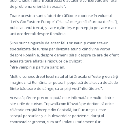
public. Mulți români păstrează o atitudine conservatoare față
de problema orientării sexuale”.
Toate acestea sunt sfaturi de călătorie cuprinse în volumul
”Let’s Go: Eastern Europe” (”Hai să mergem în Europa de Est!”),
publicat anul trecut, și care oglindește percepția pe care o au
unii occidentali despre România.
Și nu sunt singurele de acest fel. Forumuri și chiar site-uri
specializate de turism par divizate atunci când vine vorba
despre România, despre oamenii săi și despre ce are de oferit
această țară aflată la răscruce de civilizații.
Între vampiri și parfum parizian.
Mulți o cunosc drept locul natal al lui Dracula și ”este greu să-ți
imaginezi că România ar putea fi populată de altceva decât de
ființe băutoare de sânge, cu aripi și voci înfiorătoare”.
Această părere preconcepută este infirmată de multe dintre
site-urile de turism. Tripwolf.com îi învață pe doritori că orice
călătorie reușită începe din Capitală, iar Bucureștiul este
”orașul parcurilor și al bulevardelor pariziene, dar și al
contrastelor grotești, cum ar fi Palatul Parlamentului”.