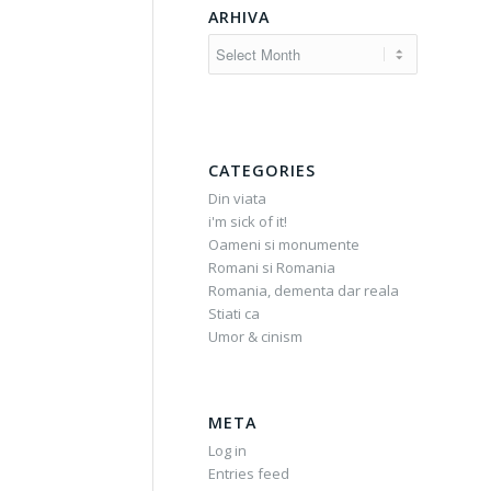
ARHIVA
CATEGORIES
Din viata
i'm sick of it!
Oameni si monumente
Romani si Romania
Romania, dementa dar reala
Stiati ca
Umor & cinism
META
Log in
Entries feed