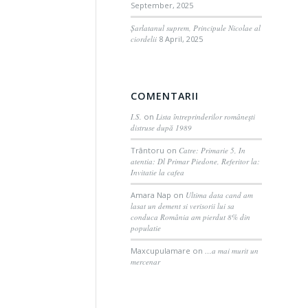
September, 2025
Șarlatanul suprem, Principule Nicolae al
ciordelii
8 April, 2025
COMENTARII
I.S.
on
Lista întreprinderilor româneşti
distruse după 1989
Trântoru
on
Catre: Primarie 5, In
atentia: Dl Primar Piedone, Referitor la:
Invitatie la cafea
Amara Nap
on
Ultima data cand am
lasat un dement si verisorii lui sa
conduca România am pierdut 8% din
populatie
Maxcupulamare
on
…a mai murit un
mercenar