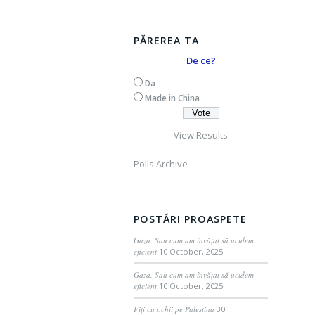
PĂREREA TA
De ce?
Da
Made in China
View Results
Polls Archive
POSTĂRI PROASPETE
Gaza. Sau cum am învățat să ucidem
eficient
10 October, 2025
Gaza. Sau cum am învățat să ucidem
eficient
10 October, 2025
Fiți cu ochii pe Palestina
30