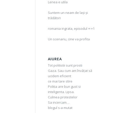
Lenea e utila
Suntem un neam de lași și
trădători
romania ingrata, episodul ∞ +1
Un scenariu, cine va profita
AIUREA
Tot politistii sunt prosti
Gaza. Sau cum am învățat să
ucidem eficient
ce mai tare stire
Politia are bun gust si
inteligenta. Lipsa.
Culmea protestelor
Sa incercam…
blogul s-a mutat