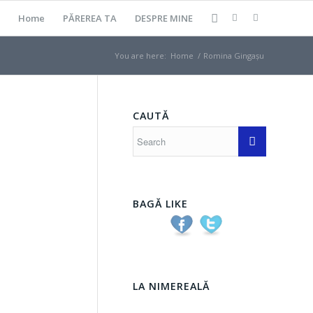
Home
PĂREREA TA
DESPRE MINE
You are here:
Home
/
Romina Gingașu
CAUTĂ
BAGĂ LIKE
LA NIMEREALĂ