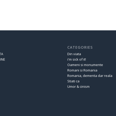
CATEGORIES
TA
Din viata
INE
i'm sick of it!
Oameni si monumente
Romani si Romania
Romania, dementa dar reala
Stiati ca
Umor & cinism