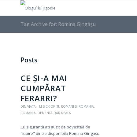
Tag Archive for: Romina Gingașu
Posts
CE ȘI-A MAI
CUMPĂRAT
FERARRI?
DIN VIATA
,
I'M SICK OF IT!
,
ROMANI SI ROMANIA
,
ROMANIA, DEMENTA DAR REALA
Cu siguranță ați auzit de povestea de
"iubire" dintre disponibila Romina Gingașu