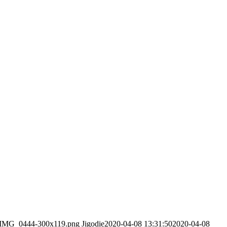
/06/IMG_0444-300x119.png
Jigodie
2020-04-08 13:31:50
2020-04-08