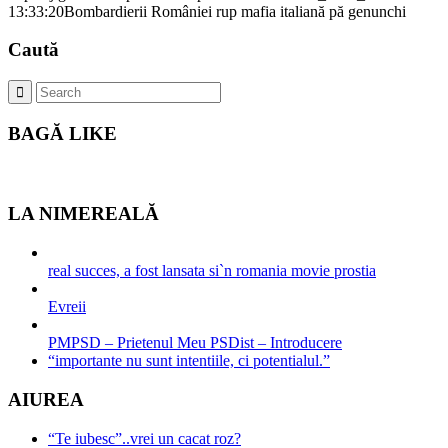
13:33:20
Bombardierii României rup mafia italiană pă genunchi
Caută
BAGĂ LIKE
LA NIMEREALĂ
real succes, a fost lansata si`n romania movie prostia
Evreii
PMPSD – Prietenul Meu PSDist – Introducere
“importante nu sunt intentiile, ci potentialul.”
AIUREA
“Te iubesc”..vrei un cacat roz?