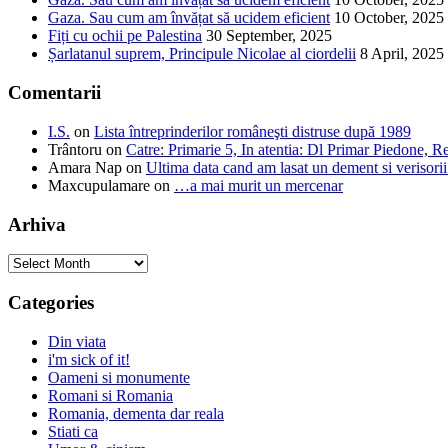
Gaza. Sau cum am învățat să ucidem eficient
10 October, 2025
Fiți cu ochii pe Palestina
30 September, 2025
Șarlatanul suprem, Principule Nicolae al ciordelii
8 April, 2025
Comentarii
I.S.
on
Lista întreprinderilor româneşti distruse după 1989
Trântoru
on
Catre: Primarie 5, In atentia: Dl Primar Piedone, Refe
Amara Nap
on
Ultima data cand am lasat un dement si verisor
Maxcupulamare
on
…a mai murit un mercenar
Arhiva
Arhiva
Categories
Din viata
i'm sick of it!
Oameni si monumente
Romani si Romania
Romania, dementa dar reala
Stiati ca