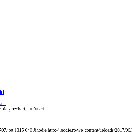
hi
ala
i de șmecheri, nu fraieri.
707.jpg
1315
640
Jigodie
http://jigodie.ro/wp-content/uploads/2017