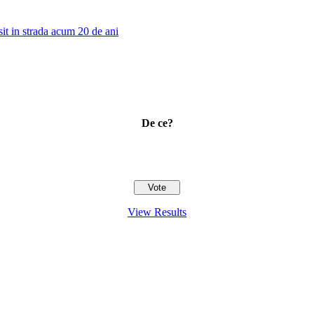
sit in strada acum 20 de ani
De ce?
View Results