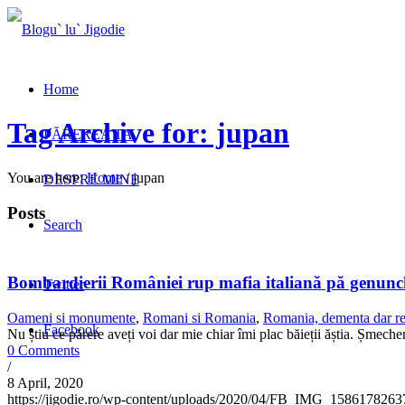
Home
Tag Archive for: jupan
PĂREREA TA
You are here:
Home
/
jupan
DESPRE MINE
Posts
Search
Bombardierii României rup mafia italiană pă genunc
Twitter
Oameni si monumente
,
Romani si Romania
,
Romania, dementa dar re
Facebook
Nu știu ce părere aveți voi dar mie chiar îmi plac băieții ăștia. Șmecher
0 Comments
/
8 April, 2020
https://jigodie.ro/wp-content/uploads/2020/04/FB_IMG_1586178263