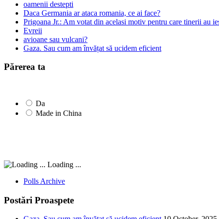
oamenii destepti
Daca Germania ar ataca romania, ce ai face?
Prigoana Jr.: Am votat din acelasi motiv pentru care tinerii au ie
Evreii
avioane sau vulcani?
Gaza. Sau cum am învățat să ucidem eficient
Părerea ta
Da
Made in China
Loading ...
Polls Archive
Postări Proaspete
Gaza. Sau cum am învățat să ucidem eficient
10 October, 2025