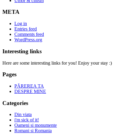
Umor & cinism
META
Log in
Entries feed
Comments feed
WordPress.org
Interesting links
Here are some interesting links for you! Enjoy your stay :)
Pages
PĂREREA TA
DESPRE MINE
Categories
Din viata
i'm sick of it!
Oameni si monumente
Romani si Romania