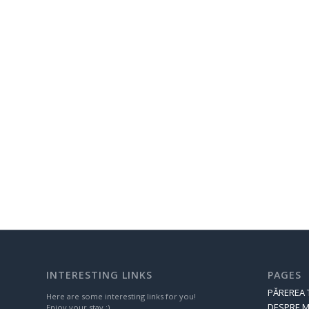
INTERESTING LINKS
PAGES
PĂREREA 
Here are some interesting links for you!
DESPRE M
Enjoy your stay :)