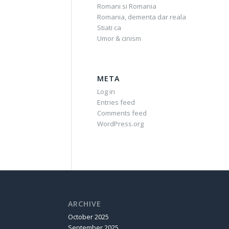
Romani si Romania
Romania, dementa dar reala
Stiati ca
Umor & cinism
META
Log in
Entries feed
Comments feed
WordPress.org
ARCHIVE
October 2025
September 2025