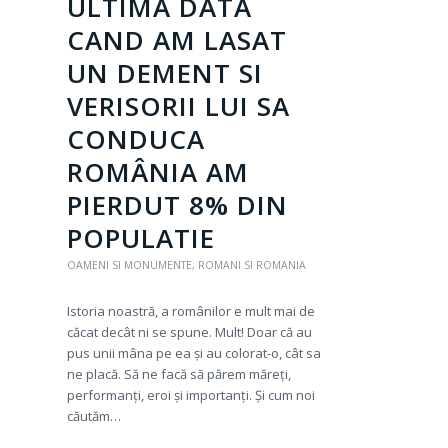
ULTIMA DATA
CAND AM LASAT
UN DEMENT SI
VERISORII LUI SA
CONDUCA
ROMÂNIA AM
PIERDUT 8% DIN
POPULATIE
OAMENI SI MONUMENTE
,
ROMANI SI ROMANIA
Istoria noastră, a românilor e mult mai de
căcat decât ni se spune. Mult! Doar că au
pus unii mâna pe ea și au colorat-o, cât sa
ne placă. Să ne facă să părem măreți,
performanți, eroi și importanți. Și cum noi
căutăm…