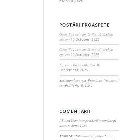
Polls Archive
POSTĂRI PROASPETE
Gaza. Sau cum am învățat să ucidem
eficient
10 October, 2025
Gaza. Sau cum am învățat să ucidem
eficient
10 October, 2025
Fiți cu ochii pe Palestina
30
September, 2025
Șarlatanul suprem, Principule Nicolae al
ciordelii
8 April, 2025
COMENTARII
I.S.
on
Lista întreprinderilor româneşti
distruse după 1989
Trântoru
on
Catre: Primarie 5, In