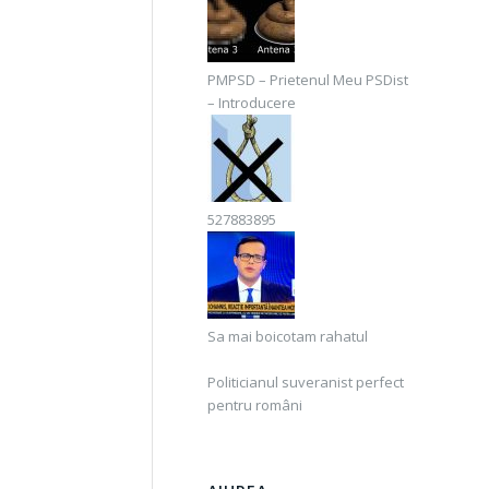
PMPSD – Prietenul Meu PSDist
– Introducere
527883895
Sa mai boicotam rahatul
Politicianul suveranist perfect
pentru români