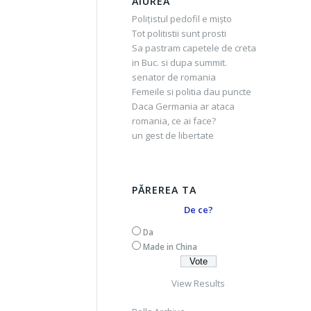
AIUREA
Polițistul pedofil e mișto
Tot politistii sunt prosti
Sa pastram capetele de creta
in Buc. si dupa summit.
senator de romania
Femeile si politia dau puncte
Daca Germania ar ataca
romania, ce ai face?
un gest de libertate
PĂREREA TA
De ce?
Da
Made in China
View Results