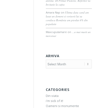
atentia: Dl Primar Piedone, Referitor la:
Invitatie la cafea
Amara Nap
on
Ultima data cand am
lasat un dement si verisorii lui sa
conduca România am pierdut 8% din
populatie
Maxcupulamare
on
…a mai murit un
mercenar
ARHIVA
CATEGORIES
Din viata
i'm sick of it!
Oameni si monumente