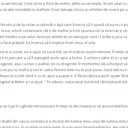
m-am blocat. Cred că mi-e frică de mafie, altfel nu-mi explic. M-am uitat cu
 se știe niciodată cu mafioții. Doar tatuaje, tricou și ochelari de soare pe u
soferului și de la volan a coborât o tipă care încerca să îi spună că ea nu e 
la ea, urla în continuare cât e de mafiot și îi tot spunea că l-a enervat și că
am înțeles-o pe asta. Avea pe antebraț un tatuaj pe care i-l arăta și jura c
a face prăpăd. Ea încerca să îi explice încet ceva, el urla.
l ei a sunat, ea a spus că sună Adi, iar el a tăcut ca prin minune. În timp
ă e în parcare și că îl așteaptă acolo apoi a închis. S-a întors către el și i-a s
ragoste, așa, i-a tras o palmă, tot cu dragoste. În momentul ală a început să
e pui cu mafia și nici în calea fericirii fetei nu te poți pune. Dacă Adi nu ii 
bească cu Adi când e cu el, apoi a pupat-o. A făcut câțiva pași în spate fără
egetul arătător și i-a spus: “ Te iubesc, viața mea! Sună-mă când pleacă Adi.
 și se ruja în oglinda retrovizoare în timp ce din mașina ei se auzea telefon
 probabil din cauza soarelui și a muzicii din lumea mea, unul din lumea ast
, în mașina lui, în spatele mașinii mele, în parcarea hipermarketului. Am ridi