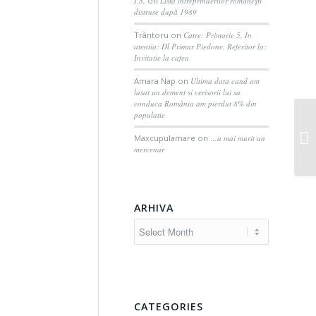
I.S.
on
Lista întreprinderilor româneşti
distruse după 1989
Trântoru
on
Catre: Primarie 5, In
atentia: Dl Primar Piedone, Referitor la:
Invitatie la cafea
Amara Nap
on
Ultima data cand am
lasat un dement si verisorii lui sa
conduca România am pierdut 8% din
populatie
Maxcupulamare
on
…a mai murit un
mercenar
ARHIVA
CATEGORIES