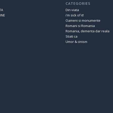
CATEGORIES
TA
Din viata
INE
i'm sick of it!
Oameni si monumente
Romani si Romania
Romania, dementa dar reala
Stiati ca
Umor & cinism