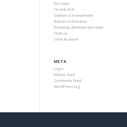
Din viata
i'm sick of it!
Oameni si monumente
Romani si Romania
Romania, dementa dar reala
Stiati ca
Umor & cinism
META
Log in
Entries feed
Comments feed
WordPress.org