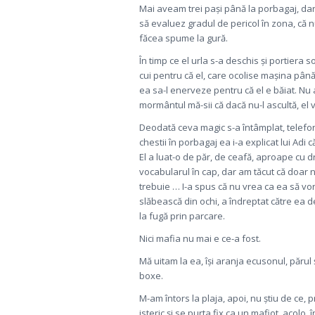
Mai aveam trei pași până la porbagaj, dar 
să evaluez gradul de pericol în zona, că nu
făcea spume la gură.
În timp ce el urla s-a deschis și portiera 
cui pentru că el, care ocolise mașina până 
ea sa-l enerveze pentru că el e băiat. Nu 
mormântul mă-sii că dacă nu-l ascultă, el v
Deodată ceva magic s-a întâmplat, telefonu
chestii în porbagaj ea i-a explicat lui Adi c
El a luat-o de păr, de ceafă, aproape cu d
vocabularul în cap, dar am tăcut că doar nu t
trebuie … I-a spus că nu vrea ca ea să vor
slăbească din ochi, a îndreptat către ea d
la fugă prin parcare.
Nici mafia nu mai e ce-a fost.
Mă uitam la ea, își aranja ecusonul, părul
boxe.
M-am întors la plaja, apoi, nu știu de ce,
isteric și se purta fix ca un mafiot, acolo