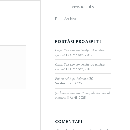
View Results
Polls Archive
POSTĂRI PROASPETE
Gaza. Sau cum am învățat să ucidem
eficient
10 October, 2025
Gaza. Sau cum am învățat să ucidem
eficient
10 October, 2025
Fiți cu ochii pe Palestina
30
September, 2025
Șarlatanul suprem, Principule Nicolae al
ciordelii
8 April, 2025
COMENTARII