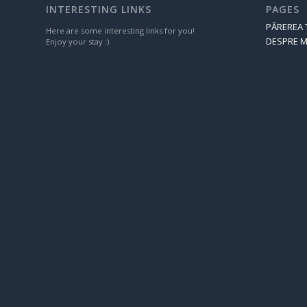
INTERESTING LINKS
PAGES
PĂREREA 
Here are some interesting links for you!
DESPRE M
Enjoy your stay :)