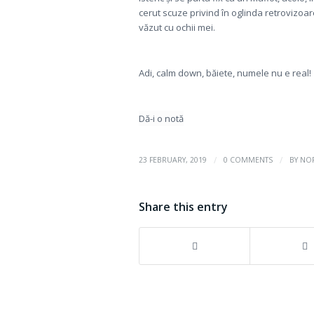
cerut scuze privind în oglinda retrovizoare 
văzut cu ochii mei.
Adi, calm down, băiete, numele nu e real!
Dă-i o notă
/
/
23 FEBRUARY, 2019
0 COMMENTS
BY
NO
Share this entry