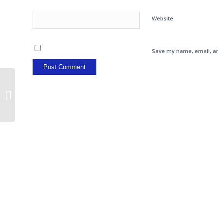
Website
Save my name, email, an
Sa nu uitam totusi ca OMV ne-a
furat Petromul, da?