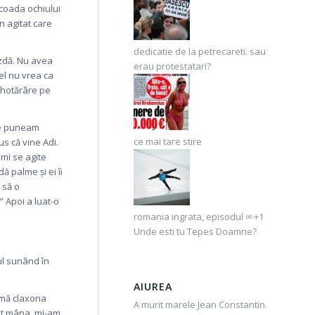
 coada ochiului
n agitat care
dedicatie de la petrecareti. sau
pizdă. Nu avea
erau protestatari?
 el nu vrea ca
u hotărâre pe
 ce puneam
ce mai tare stire
pus că vine Adi.
 mi se agite
dă palme și ei îi
 să o
” Apoi a luat-o
romania ingrata, episodul ∞ +1
Unde esti tu Tepes Doamne?
ul sunând în
AIUREA
a mă claxona
A murit marele Jean Constantin.
cat mâna, mi-am