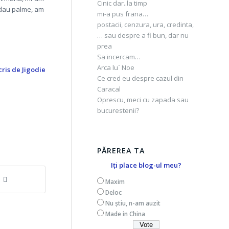
Cinic dar..la timp
ți dau palme, am
mi-a pus frana…
postacii, cenzura, ura, credinta,
… sau despre a fi bun, dar nu
prea
Sa incercam…
Arca lu` Noe
cris de Jigodie
Ce cred eu despre cazul din
Caracal
Oprescu, meci cu zapada sau
bucurestenii?
PĂREREA TA
Iți place blog-ul meu?
Maxim
Deloc
Nu știu, n-am auzit
Made in China