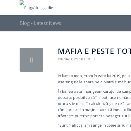
Blog - Latest News
MAFIA E PESTE TO
DIN VIATA
,
I'M SICK OF IT!
În lumea mea, eram în vara lui 2019, pe o
așa singură la soare pe o piatră și mă b
În lumea asta împingeam căruțul de cump
departe posibil ca să îmi pot face număru
dracu știe de ce îi calculează și de ce îi 
când brusc din mașina parcată imediat lâ
trântește puternic portiera pasagerului și 
“Sunt mafiot și am sânge în coaie și nu mă