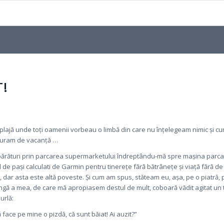
T!
 plajă unde toți oamenii vorbeau o limbă din care nu înțelegeam nimic și 
ucuram de vacanță …
ărături prin parcarea supermarketului îndreptându-mă spre mașina parcat
l de pași calculati de Garmin pentru tinerețe fără bătrânețe și viață fără d
fac, dar asta este altă poveste. Și cum am spus, stăteam eu, așa, pe o piatră, 
ngă a mea, de care mă apropiasem destul de mult, coboară vădit agitat un 
urlă:
 face pe mine o pizdă, că sunt băiat! Ai auzit?”