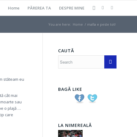
Home
PĂREREA TA
DESPRE MINE
You are here:
Home
/
mafia e peste tot!
CAUTĂ
cum stăteam eu
BAGĂ LIKE
ă cât mai
e moarte sau
pe o plajă …
tip care
LA NIMEREALĂ