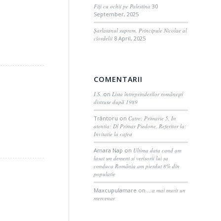
Fiți cu ochii pe Palestina
30
September, 2025
Șarlatanul suprem, Principule Nicolae al
ciordelii
8 April, 2025
COMENTARII
I.S.
on
Lista întreprinderilor româneşti
distruse după 1989
Trântoru
on
Catre: Primarie 5, In
atentia: Dl Primar Piedone, Referitor la:
Invitatie la cafea
Amara Nap
on
Ultima data cand am
lasat un dement si verisorii lui sa
conduca România am pierdut 8% din
populatie
Maxcupulamare
on
…a mai murit un
mercenar