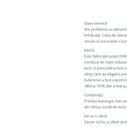
Stare tehnică:
Are probleme cu alimenta
înfrânată. Cutia de vitez
circula cu ea maxim o lun
Istoric:
Este fabricată acum 2000 
condusă de nişte ciobani,
turci. O perioadă a fost 
idioţi care au băgat-o pri
Exteriorul a fost vopsit î
1859 şi 1918, dar a mai şi
Combinaţii:
Predau leasingul, mai sun
din Africa, oricât de mică
De ce o vând:
Sincer să fiu, o vând că 