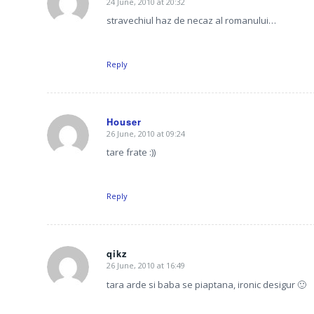
24 June, 2010 at 20:32
says:
stravechiul haz de necaz al romanului…
Reply
Houser
26 June, 2010 at 09:24
says:
tare frate :))
Reply
qikz
26 June, 2010 at 16:49
says:
tara arde si baba se piaptana, ironic desigur 🙂