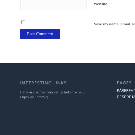
Website
Save my name, email, an
INTERESTING LINKS
PAGES
PĂREREA 
Here are some interesting links for you!
DESPRE M
Enjoy your stay :)