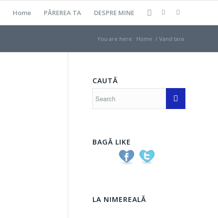
Home
PĂREREA TA
DESPRE MINE
You are here:
Home
/
Vand tara
CAUTĂ
BAGĂ LIKE
LA NIMEREALĂ