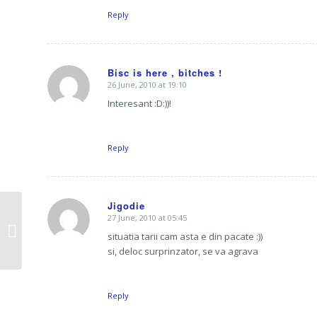
Reply
Bisc is here , bitches !
26 June, 2010 at 19:10
says:
Interesant :D:))!
Reply
Jigodie
27 June, 2010 at 05:45
Lista ruşinii – Groparii
says:
situatia tarii cam asta e din pacate :))
Romaniei
si, deloc surprinzator, se va agrava
Reply