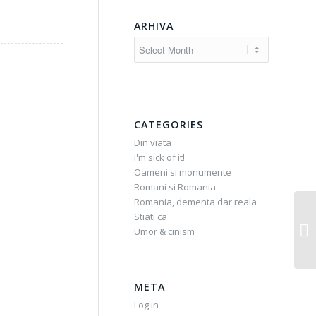
ARHIVA
CATEGORIES
Din viata
i'm sick of it!
Oameni si monumente
Romani si Romania
Romania, dementa dar reala
Stiati ca
Umor & cinism
META
Log in