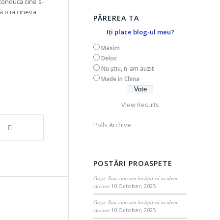
conducă cine s-
ă o ia cineva
PĂREREA TA
Iți place blog-ul meu?
Maxim
Deloc
Nu știu, n-am auzit
Made in China
View Results
Polls Archive
POSTĂRI PROASPETE
Gaza. Sau cum am învățat să ucidem
eficient
10 October, 2025
Gaza. Sau cum am învățat să ucidem
eficient
10 October, 2025