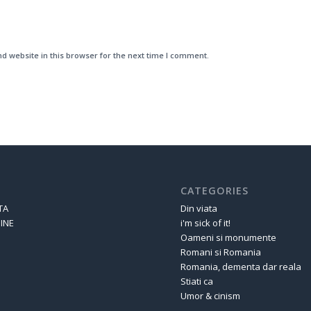
d website in this browser for the next time I comment.
CATEGORIES
TA
Din viata
INE
i'm sick of it!
Oameni si monumente
Romani si Romania
Romania, dementa dar reala
Stiati ca
Umor & cinism