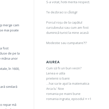
S-a votat, hotii merita respect.
Te dezbraci si cåstigi!
Porcul roșu de la capătul
, şi merge cam
curcubeului sau cum am fost
, se mai poate
duminică turist la mine acasă
Modestie sau cumpatare?!?
a fost
aduse de pe la
 pe mâna unor
AIUREA
Cum să fii un bun vecin?
itale, în 1600,
Lenea e utila
prietenii si banii
…hai sa te ajut la matematica
ţară similară
Arca lu` Noe
romania pe maini bune
romania ingrata, episodul ∞ +1
s-o repar mă