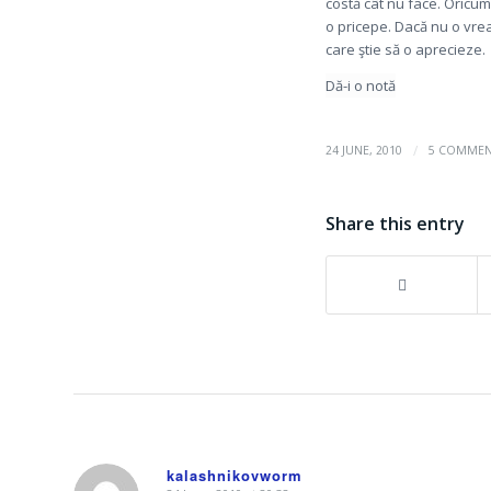
costă cât nu face. Oricu
o pricepe. Dacă nu o vre
care ştie să o aprecieze.
Dă-i o notă
/
24 JUNE, 2010
5 COMMEN
Share this entry
kalashnikovworm