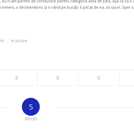
m, eu n-am permis de conducere pentru categoria asta de ţară, aşa că să o 
a nimeni, o dezmembrez şi o vând pe bucăţi. E păcat de ea, vă spun. Sper s
/
TS
BY
JIGODIE
5
REPLIES